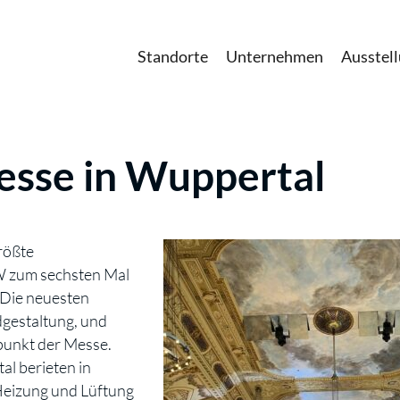
Standorte
Unternehmen
Ausstel
esse in Wuppertal
größte
 zum sechsten Mal
 Die neuesten
dgestaltung, und
punkt der Messe.
l berieten in
Heizung und Lüftung