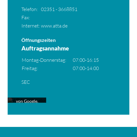
Telefon:
02351 - 3668851
Fax:
Internet:
www.atta.de
Öffnungszeiten
Auftragsannahme
Montag-Donnerstag:
07:00-16:15
Freitag:
07:00-14:00
Mit dem Laden
der Karte
SEC
akzeptieren Sie
die
Datenschutzerklärung
von Google.
Mehr erfahren
Karte
laden