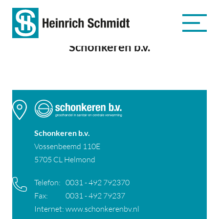
Schonkeren b.v.
Schonkeren b.v.
Vossenbeemd 110E
5705 CL Helmond
Telefon:
0031 - 492 792370
Fax:
0031 - 492 79237
Internet:
www.schonkerenbv.nl