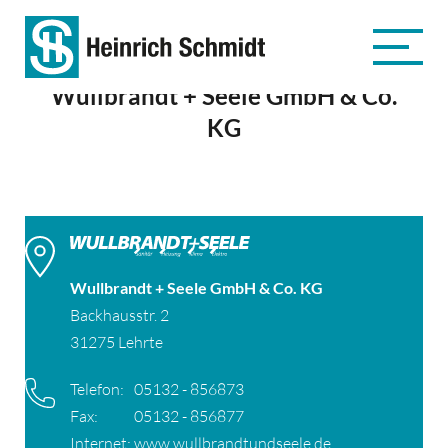
Wullbrandt + Seele GmbH & Co.
KG
Wullbrandt + Seele GmbH & Co. KG
Backhausstr. 2
31275 Lehrte
Telefon:
05132 - 856873
Fax:
05132 - 856877
Internet:
www.wullbrandtundseele.de